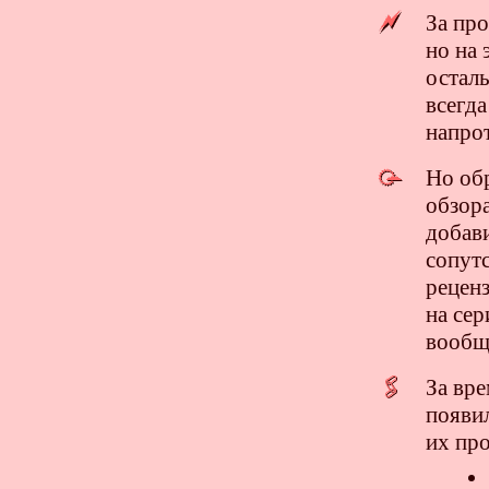
За про
но на 
осталь
всегд
напрот
Но обр
обзор
добав
сопут
реценз
на сер
вообще
За вр
появил
их про