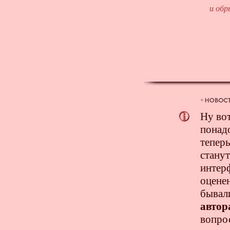
и обр
Ну вот
понадо
теперь
стану
интерф
оценен
бывали
автор
вопрос