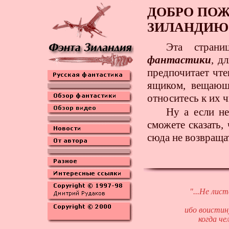
ДОБРО ПОЖ
ЗИЛАНДИЮ
Эта стран
фантастики
, д
предпочитает чт
ящиком, вещаю
относитесь к их ч
Ну а если н
сможете сказать,
сюда не возвращат
"...Не лис
ибо воистин
когда че