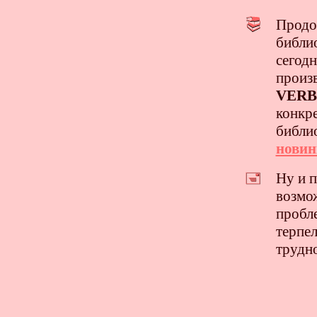
Продо
библи
сегод
произв
VER
конкре
библио
новин
Ну и п
возмо
пробле
терпе
трудн